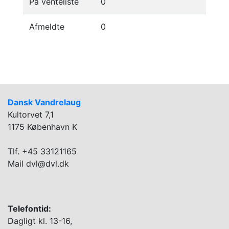
På venteliste
0
Afmeldte
0
Dansk Vandrelaug
Kultorvet 7,1
1175 København K
Tlf. +45 33121165
Mail dvl@dvl.dk
Telefontid:
Dagligt kl. 13-16,