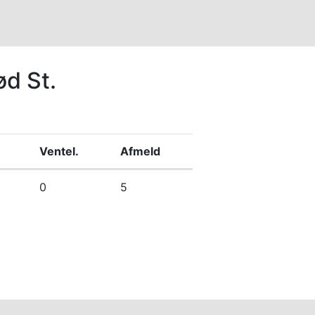
ød St.
Ventel.
Afmeld
0
5